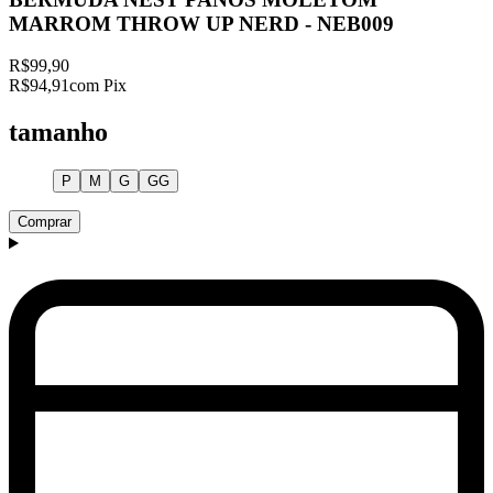
MARROM THROW UP NERD - NEB009
R$99,90
R$94,91
com Pix
tamanho
P
M
G
GG
Comprar