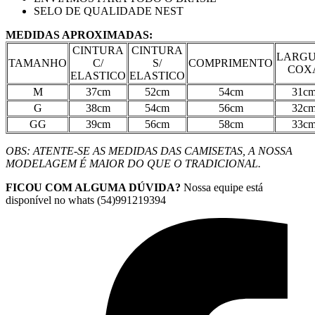
SELO DE QUALIDADE NEST
MEDIDAS APROXIMADAS:
CINTURA
CINTURA
LARG
TAMANHO
C/
S/
COMPRIMENTO
COX
ELASTICO
ELASTICO
M
37cm
52cm
54cm
31c
G
38cm
54cm
56cm
32c
GG
39cm
56cm
58cm
33c
OBS: ATENTE-SE AS MEDIDAS DAS CAMISETAS, A NOSSA
MODELAGEM É MAIOR DO QUE O TRADICIONAL.
FICOU COM ALGUMA DÚVIDA?
Nossa equipe está
disponível no whats (54)991219394