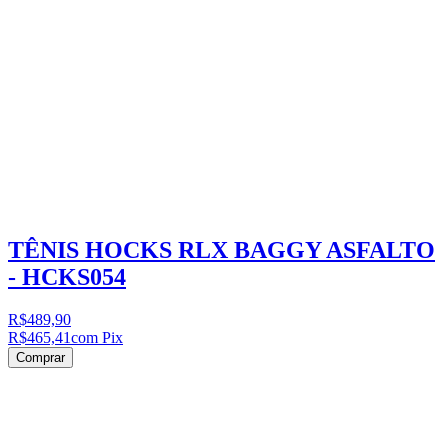
TÊNIS HOCKS RLX BAGGY ASFALTO
- HCKS054
R$489,90
R$465,41
com Pix
Comprar