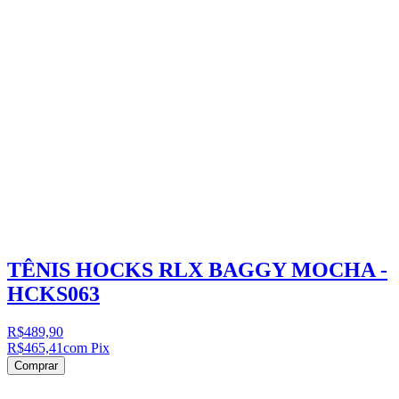
TÊNIS HOCKS RLX BAGGY MOCHA -
HCKS063
R$489,90
R$465,41
com Pix
Comprar