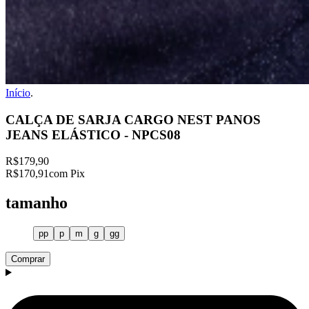
Início
.
CALÇA DE SARJA CARGO NEST PANOS
JEANS ELÁSTICO - NPCS08
R$179,90
R$170,91
com Pix
tamanho
pp
p
m
g
gg
Comprar