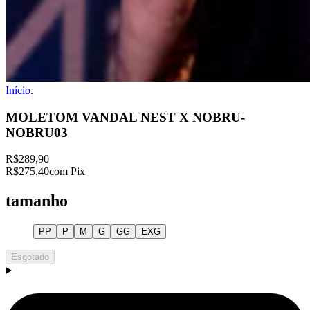
Início
.
MOLETOM VANDAL NEST X NOBRU-
NOBRU03
R$289,90
R$275,40
com Pix
tamanho
PP
P
M
G
GG
EXG
Esgotado