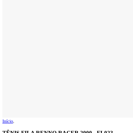
Início
.
TÊNIS FILA RENNO RACER 2000 - FL023